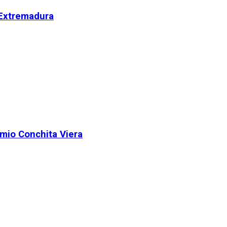
 Extremadura
remio Conchita Viera