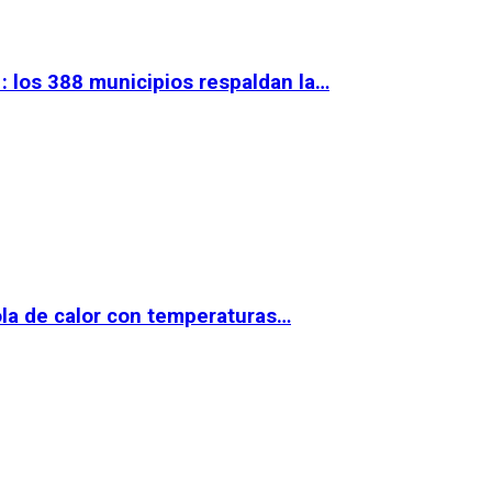
 los 388 municipios respaldan la…
la de calor con temperaturas…