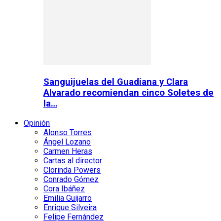
Sanguijuelas del Guadiana y Clara
Alvarado recomiendan cinco Soletes de
la…
Opinión
Alonso Torres
Ángel Lozano
Carmen Heras
Cartas al director
Clorinda Powers
Conrado Gómez
Cora Ibáñez
Emilia Guijarro
Enrique Silveira
Felipe Fernández