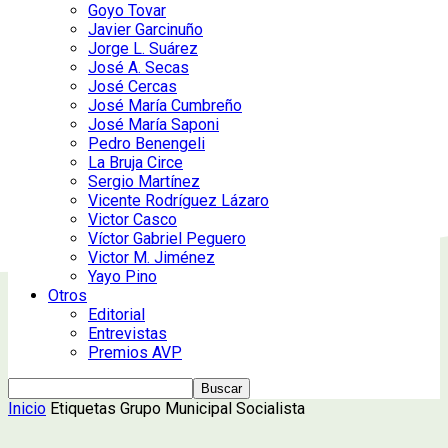
Goyo Tovar
Javier Garcinuño
Jorge L. Suárez
José A. Secas
José Cercas
José María Cumbreño
José María Saponi
Pedro Benengeli
La Bruja Circe
Sergio Martínez
Vicente Rodríguez Lázaro
Victor Casco
Víctor Gabriel Peguero
Victor M. Jiménez
Yayo Pino
Otros
Editorial
Entrevistas
Premios AVP
Inicio
Etiquetas
Grupo Municipal Socialista