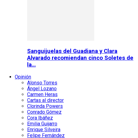
Sanguijuelas del Guadiana y Clara
Alvarado recomiendan cinco Soletes de
la…
Opinión
Alonso Torres
Ángel Lozano
Carmen Heras
Cartas al director
Clorinda Powers
Conrado Gómez
Cora Ibáñez
Emilia Guijarro
Enrique Silveira
Felipe Fernández