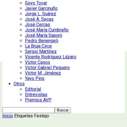
Goyo Tovar
Javier Garcinuño
Jorge L. Suárez
José A. Secas
José Cercas
José María Cumbreño
José María Saponi
Pedro Benengeli
La Bruja Circe
Sergio Martínez
Vicente Rodríguez Lázaro
Victor Casco
Víctor Gabriel Peguero
Victor M. Jiménez
Yayo Pino
Otros
Editorial
Entrevistas
Premios AVP
Inicio
Etiquetas
Festejo