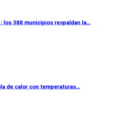
 los 388 municipios respaldan la…
la de calor con temperaturas…