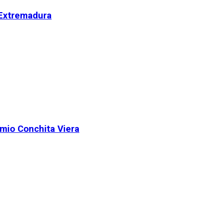
 Extremadura
remio Conchita Viera