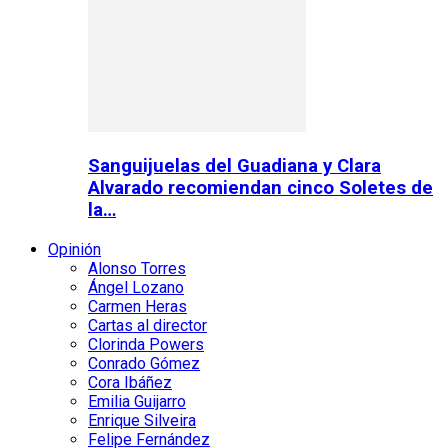
Sanguijuelas del Guadiana y Clara
Alvarado recomiendan cinco Soletes de
la…
Opinión
Alonso Torres
Ángel Lozano
Carmen Heras
Cartas al director
Clorinda Powers
Conrado Gómez
Cora Ibáñez
Emilia Guijarro
Enrique Silveira
Felipe Fernández