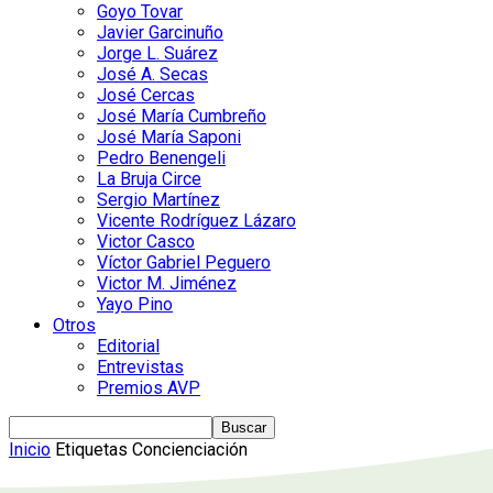
Goyo Tovar
Javier Garcinuño
Jorge L. Suárez
José A. Secas
José Cercas
José María Cumbreño
José María Saponi
Pedro Benengeli
La Bruja Circe
Sergio Martínez
Vicente Rodríguez Lázaro
Victor Casco
Víctor Gabriel Peguero
Victor M. Jiménez
Yayo Pino
Otros
Editorial
Entrevistas
Premios AVP
Inicio
Etiquetas
Concienciación