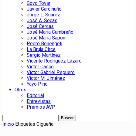
Goyo Tovar
Javier Garcinuño
Jorge L. Suárez
José A. Secas
José Cercas
José María Cumbreño
José María Saponi
Pedro Benengeli
La Bruja Circe
Sergio Martínez
Vicente Rodríguez Lázaro
Victor Casco
Víctor Gabriel Peguero
Victor M. Jiménez
Yayo Pino
Otros
Editorial
Entrevistas
Premios AVP
Inicio
Etiquetas
Cigüeña