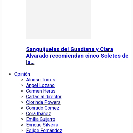
Sanguijuelas del Guadiana y Clara
Alvarado recomiendan cinco Soletes de
la…
Opinión
Alonso Torres
Ángel Lozano
Carmen Heras
Cartas al director
Clorinda Powers
Conrado Gómez
Cora Ibáñez
Emilia Guijarro
Enrique Silveira
Felipe Fernández