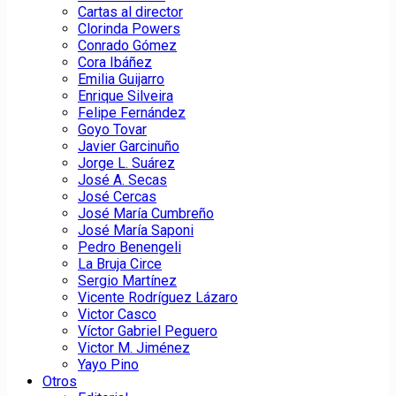
Cartas al director
Clorinda Powers
Conrado Gómez
Cora Ibáñez
Emilia Guijarro
Enrique Silveira
Felipe Fernández
Goyo Tovar
Javier Garcinuño
Jorge L. Suárez
José A. Secas
José Cercas
José María Cumbreño
José María Saponi
Pedro Benengeli
La Bruja Circe
Sergio Martínez
Vicente Rodríguez Lázaro
Victor Casco
Víctor Gabriel Peguero
Victor M. Jiménez
Yayo Pino
Otros