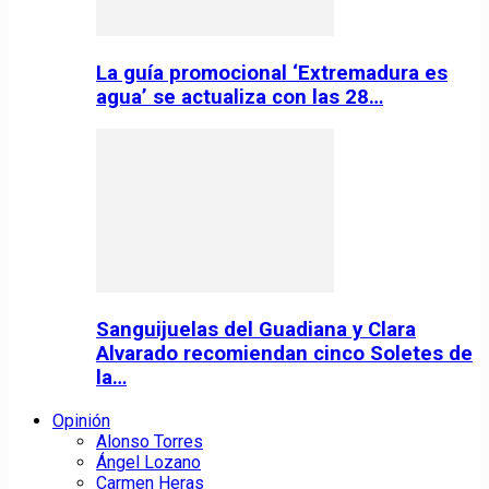
La guía promocional ‘Extremadura es
agua’ se actualiza con las 28…
Sanguijuelas del Guadiana y Clara
Alvarado recomiendan cinco Soletes de
la…
Opinión
Alonso Torres
Ángel Lozano
Carmen Heras