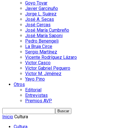
Goyo Tovar
Javier Garcinuño
Jorge L. Suárez
José A. Secas
José Cercas
José María Cumbreño
José María Saponi
Pedro Benengeli
La Bruja Circe
Sergio Martínez
Vicente Rodríguez Lázaro
Victor Casco
Víctor Gabriel Peguero
Victor M. Jiménez
Yayo Pino
Otros
Editorial
Entrevistas
Premios AVP
Inicio
Cultura
Cultura