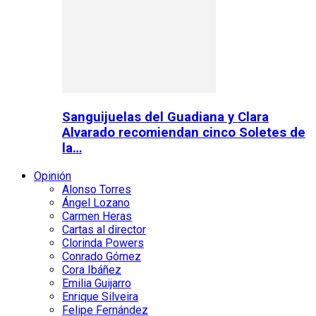
Sanguijuelas del Guadiana y Clara
Alvarado recomiendan cinco Soletes de
la…
Opinión
Alonso Torres
Ángel Lozano
Carmen Heras
Cartas al director
Clorinda Powers
Conrado Gómez
Cora Ibáñez
Emilia Guijarro
Enrique Silveira
Felipe Fernández