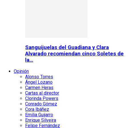
Sanguijuelas del Guadiana y Clara
Alvarado recomiendan cinco Soletes de
la…
Opinión
Alonso Torres
Ángel Lozano
Carmen Heras
Cartas al director
Clorinda Powers
Conrado Gómez
Cora Ibáñez
Emilia Guijarro
Enrique Silveira
Felipe Fernández