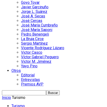
Goyo Tovar
Javier Garcinuño
Jorge L. Suárez
José A. Secas
José Cercas
José María Cumbreño
José María Saponi
Pedro Benengeli
La Bruja Circe
Sergio Martínez
Vicente Rodríguez Lázaro
Victor Casco
Víctor Gabriel Peguero
Victor M. Jiménez
Yayo Pino
Otros
Editorial
Entrevistas
Premios AVP
Inicio
Turismo
Turismo