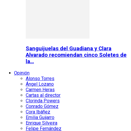
Sanguijuelas del Guadiana y Clara
Alvarado recomiendan cinco Soletes de
la…
Opinión
Alonso Torres
Ángel Lozano
Carmen Heras
Cartas al director
Clorinda Powers
Conrado Gómez
Cora Ibáñez
Emilia Guijarro
Enrique Silveira
Felipe Fernández