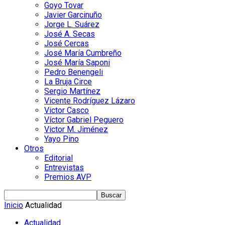
Goyo Tovar
Javier Garcinuño
Jorge L. Suárez
José A. Secas
José Cercas
José María Cumbreño
José María Saponi
Pedro Benengeli
La Bruja Circe
Sergio Martínez
Vicente Rodríguez Lázaro
Victor Casco
Víctor Gabriel Peguero
Victor M. Jiménez
Yayo Pino
Otros
Editorial
Entrevistas
Premios AVP
Inicio
Actualidad
Actualidad