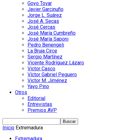
Goyo Tovar
Javier Garcinuño
Jorge L. Suárez
José A. Secas
José Cercas
José María Cumbreño
José María Saponi
Pedro Benengeli
La Bruja Circe
Sergio Martínez
Vicente Rodríguez Lázaro
Victor Casco
Víctor Gabriel Peguero
Victor M. Jiménez
Yayo Pino
Otros
Editorial
Entrevistas
Premios AVP
Inicio
Extremadura
Extremadura