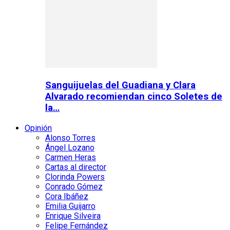
Sanguijuelas del Guadiana y Clara
Alvarado recomiendan cinco Soletes de
la…
Opinión
Alonso Torres
Ángel Lozano
Carmen Heras
Cartas al director
Clorinda Powers
Conrado Gómez
Cora Ibáñez
Emilia Guijarro
Enrique Silveira
Felipe Fernández