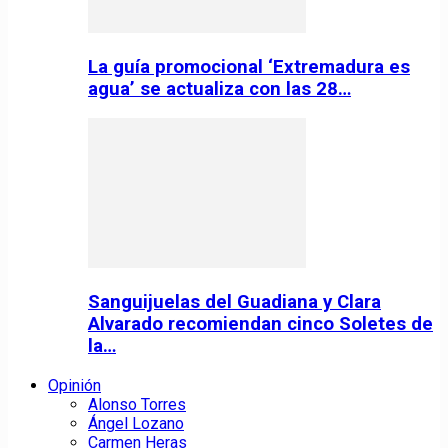
La guía promocional ‘Extremadura es
agua’ se actualiza con las 28…
Sanguijuelas del Guadiana y Clara
Alvarado recomiendan cinco Soletes de
la…
Opinión
Alonso Torres
Ángel Lozano
Carmen Heras