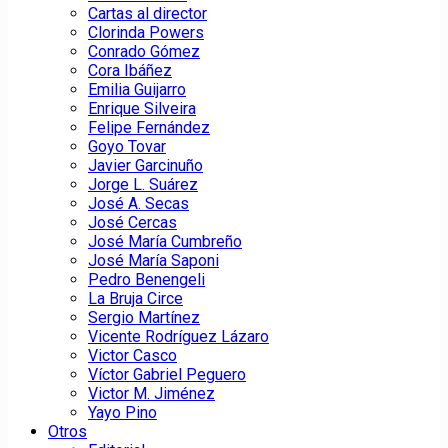
Cartas al director
Clorinda Powers
Conrado Gómez
Cora Ibáñez
Emilia Guijarro
Enrique Silveira
Felipe Fernández
Goyo Tovar
Javier Garcinuño
Jorge L. Suárez
José A. Secas
José Cercas
José María Cumbreño
José María Saponi
Pedro Benengeli
La Bruja Circe
Sergio Martínez
Vicente Rodríguez Lázaro
Victor Casco
Víctor Gabriel Peguero
Victor M. Jiménez
Yayo Pino
Otros