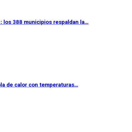
 los 388 municipios respaldan la…
la de calor con temperaturas…