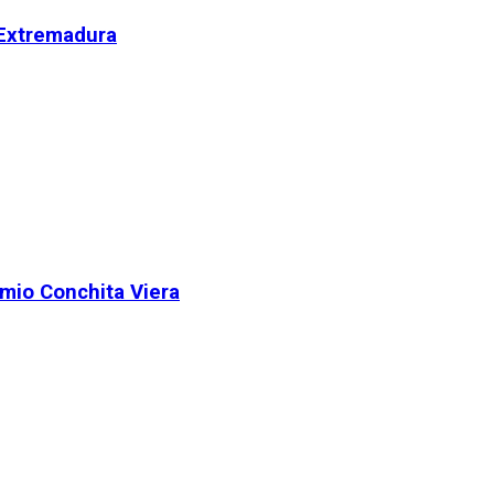
 Extremadura
remio Conchita Viera