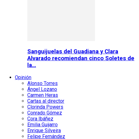
Sanguijuelas del Guadiana y Clara
Alvarado recomiendan cinco Soletes de
la…
Opinión
Alonso Torres
Ángel Lozano
Carmen Heras
Cartas al director
Clorinda Powers
Conrado Gómez
Cora Ibáñez
Emilia Guijarro
Enrique Silveira
Felipe Fernández