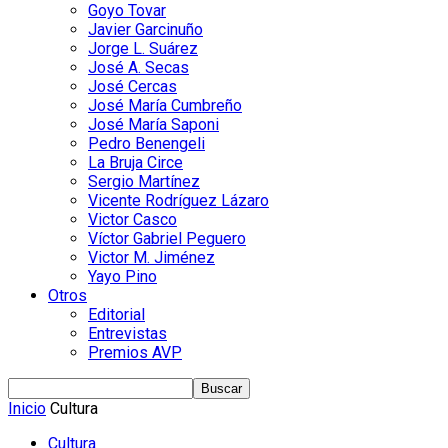
Goyo Tovar
Javier Garcinuño
Jorge L. Suárez
José A. Secas
José Cercas
José María Cumbreño
José María Saponi
Pedro Benengeli
La Bruja Circe
Sergio Martínez
Vicente Rodríguez Lázaro
Victor Casco
Víctor Gabriel Peguero
Victor M. Jiménez
Yayo Pino
Otros
Editorial
Entrevistas
Premios AVP
Inicio
Cultura
Cultura