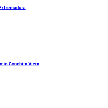
 Extremadura
remio Conchita Viera