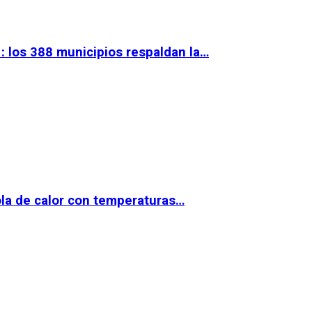
 los 388 municipios respaldan la…
la de calor con temperaturas…