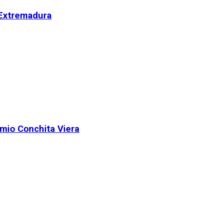
 Extremadura
remio Conchita Viera