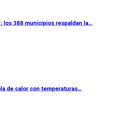
 los 388 municipios respaldan la…
la de calor con temperaturas…