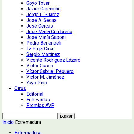
Goyo Tovar
Javier Garcinuño
Jorge L. Suárez
José A. Secas
José Cercas
José María Cumbreño
José María Saponi
Pedro Benengeli
La Bruja Circe
Sergio Martínez
Vicente Rodríguez Lázaro
Victor Casco
Víctor Gabriel Peguero
Victor M. Jiménez
Yayo Pino
Otros
Editorial
Entrevistas
Premios AVP
Inicio
Extremadura
Extremadura