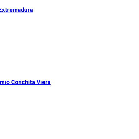
 Extremadura
remio Conchita Viera