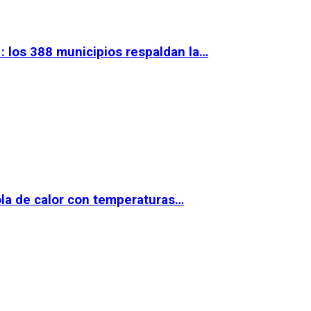
 los 388 municipios respaldan la…
la de calor con temperaturas…