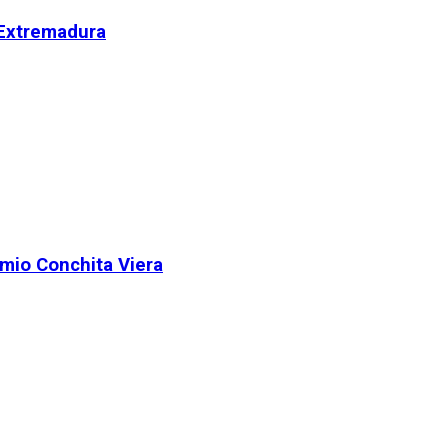
 Extremadura
remio Conchita Viera