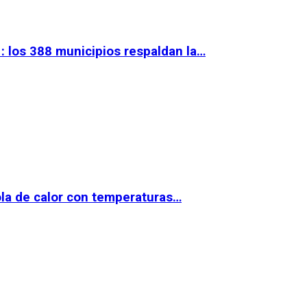
 los 388 municipios respaldan la…
la de calor con temperaturas…