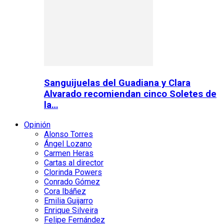
Sanguijuelas del Guadiana y Clara
Alvarado recomiendan cinco Soletes de
la…
Opinión
Alonso Torres
Ángel Lozano
Carmen Heras
Cartas al director
Clorinda Powers
Conrado Gómez
Cora Ibáñez
Emilia Guijarro
Enrique Silveira
Felipe Fernández