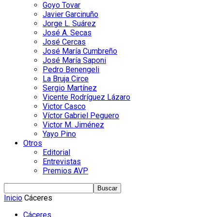
Goyo Tovar
Javier Garcinuño
Jorge L. Suárez
José A. Secas
José Cercas
José María Cumbreño
José María Saponi
Pedro Benengeli
La Bruja Circe
Sergio Martínez
Vicente Rodríguez Lázaro
Victor Casco
Víctor Gabriel Peguero
Victor M. Jiménez
Yayo Pino
Otros
Editorial
Entrevistas
Premios AVP
Inicio
Cáceres
Cáceres