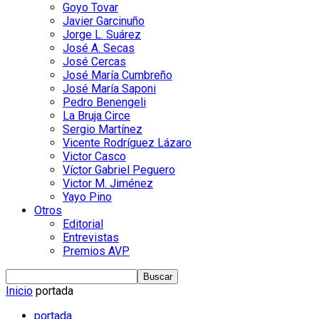
Goyo Tovar
Javier Garcinuño
Jorge L. Suárez
José A. Secas
José Cercas
José María Cumbreño
José María Saponi
Pedro Benengeli
La Bruja Circe
Sergio Martínez
Vicente Rodríguez Lázaro
Victor Casco
Víctor Gabriel Peguero
Victor M. Jiménez
Yayo Pino
Otros
Editorial
Entrevistas
Premios AVP
Inicio
portada
portada