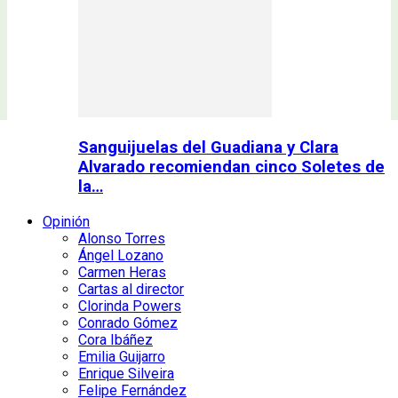
Sanguijuelas del Guadiana y Clara
Alvarado recomiendan cinco Soletes de
la…
Opinión
Alonso Torres
Ángel Lozano
Carmen Heras
Cartas al director
Clorinda Powers
Conrado Gómez
Cora Ibáñez
Emilia Guijarro
Enrique Silveira
Felipe Fernández