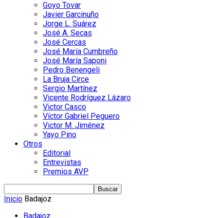
Goyo Tovar
Javier Garcinuño
Jorge L. Suárez
José A. Secas
José Cercas
José María Cumbreño
José María Saponi
Pedro Benengeli
La Bruja Circe
Sergio Martínez
Vicente Rodríguez Lázaro
Victor Casco
Víctor Gabriel Peguero
Victor M. Jiménez
Yayo Pino
Otros
Editorial
Entrevistas
Premios AVP
Inicio
Badajoz
Badajoz