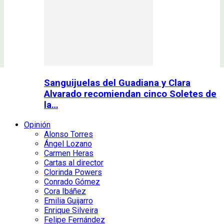
Sanguijuelas del Guadiana y Clara
Alvarado recomiendan cinco Soletes de
la…
Opinión
Alonso Torres
Ángel Lozano
Carmen Heras
Cartas al director
Clorinda Powers
Conrado Gómez
Cora Ibáñez
Emilia Guijarro
Enrique Silveira
Felipe Fernández