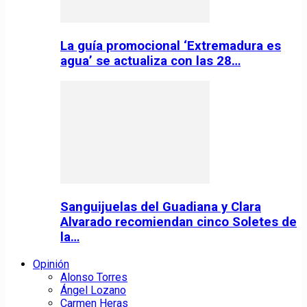
La guía promocional ‘Extremadura es
agua’ se actualiza con las 28…
Sanguijuelas del Guadiana y Clara
Alvarado recomiendan cinco Soletes de
la…
Opinión
Alonso Torres
Ángel Lozano
Carmen Heras