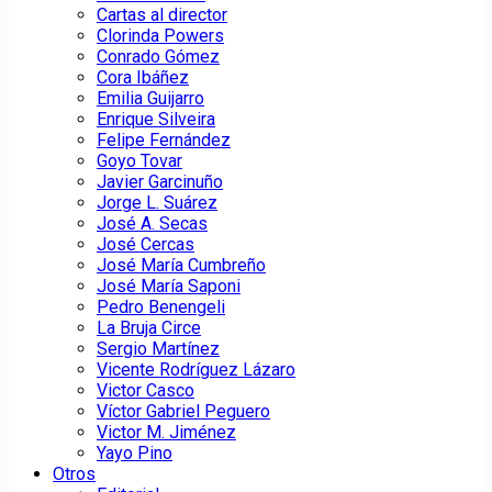
Cartas al director
Clorinda Powers
Conrado Gómez
Cora Ibáñez
Emilia Guijarro
Enrique Silveira
Felipe Fernández
Goyo Tovar
Javier Garcinuño
Jorge L. Suárez
José A. Secas
José Cercas
José María Cumbreño
José María Saponi
Pedro Benengeli
La Bruja Circe
Sergio Martínez
Vicente Rodríguez Lázaro
Victor Casco
Víctor Gabriel Peguero
Victor M. Jiménez
Yayo Pino
Otros