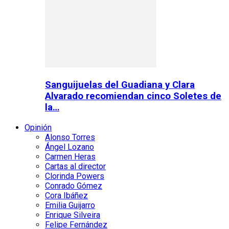
Sanguijuelas del Guadiana y Clara
Alvarado recomiendan cinco Soletes de
la…
Opinión
Alonso Torres
Ángel Lozano
Carmen Heras
Cartas al director
Clorinda Powers
Conrado Gómez
Cora Ibáñez
Emilia Guijarro
Enrique Silveira
Felipe Fernández