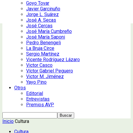
Goyo Tovar
Javier Garcinuño
Jorge L. Suárez
José A. Secas
José Cercas
José María Cumbreño
José María Saponi
Pedro Benengeli
La Bruja Circe
Sergio Martínez
Vicente Rodríguez Lázaro
Victor Casco
Víctor Gabriel Peguero
Victor M. Jiménez
Yayo Pino
Otros
Editorial
Entrevistas
Premios AVP
Inicio
Cultura
Cultura