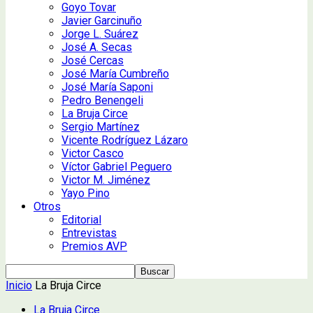
Goyo Tovar
Javier Garcinuño
Jorge L. Suárez
José A. Secas
José Cercas
José María Cumbreño
José María Saponi
Pedro Benengeli
La Bruja Circe
Sergio Martínez
Vicente Rodríguez Lázaro
Victor Casco
Víctor Gabriel Peguero
Victor M. Jiménez
Yayo Pino
Otros
Editorial
Entrevistas
Premios AVP
Inicio
La Bruja Circe
La Bruja Circe