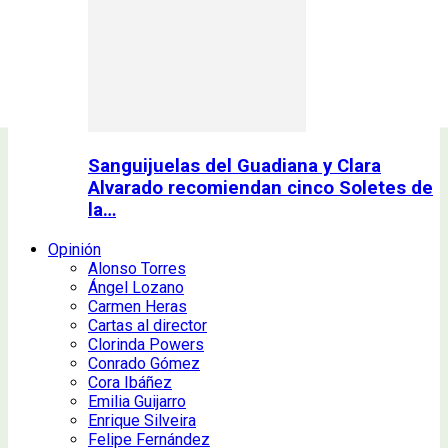
Sanguijuelas del Guadiana y Clara
Alvarado recomiendan cinco Soletes de
la…
Opinión
Alonso Torres
Ángel Lozano
Carmen Heras
Cartas al director
Clorinda Powers
Conrado Gómez
Cora Ibáñez
Emilia Guijarro
Enrique Silveira
Felipe Fernández