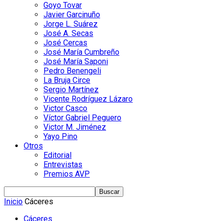
Goyo Tovar
Javier Garcinuño
Jorge L. Suárez
José A. Secas
José Cercas
José María Cumbreño
José María Saponi
Pedro Benengeli
La Bruja Circe
Sergio Martínez
Vicente Rodríguez Lázaro
Victor Casco
Víctor Gabriel Peguero
Victor M. Jiménez
Yayo Pino
Otros
Editorial
Entrevistas
Premios AVP
Inicio
Cáceres
Cáceres