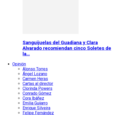
Sanguijuelas del Guadiana y Clara
Alvarado recomiendan cinco Soletes de
la…
Opinión
Alonso Torres
Ángel Lozano
Carmen Heras
Cartas al director
Clorinda Powers
Conrado Gómez
Cora Ibáñez
Emilia Guijarro
Enrique Silveira
Felipe Fernández