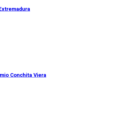
 Extremadura
remio Conchita Viera