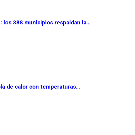
 los 388 municipios respaldan la…
la de calor con temperaturas…