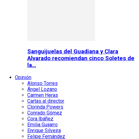
Sanguijuelas del Guadiana y Clara
Alvarado recomiendan cinco Soletes de
la…
Opinión
Alonso Torres
Ángel Lozano
Carmen Heras
Cartas al director
Clorinda Powers
Conrado Gómez
Cora Ibáñez
Emilia Guijarro
Enrique Silveira
Felipe Fernández