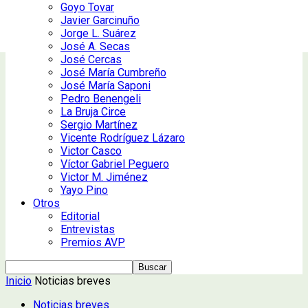
Goyo Tovar
Javier Garcinuño
Jorge L. Suárez
José A. Secas
José Cercas
José María Cumbreño
José María Saponi
Pedro Benengeli
La Bruja Circe
Sergio Martínez
Vicente Rodríguez Lázaro
Victor Casco
Víctor Gabriel Peguero
Victor M. Jiménez
Yayo Pino
Otros
Editorial
Entrevistas
Premios AVP
Inicio
Noticias breves
Noticias breves