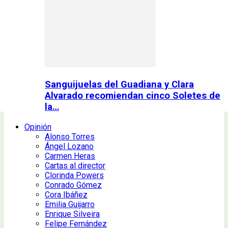
Sanguijuelas del Guadiana y Clara
Alvarado recomiendan cinco Soletes de
la…
Opinión
Alonso Torres
Ángel Lozano
Carmen Heras
Cartas al director
Clorinda Powers
Conrado Gómez
Cora Ibáñez
Emilia Guijarro
Enrique Silveira
Felipe Fernández