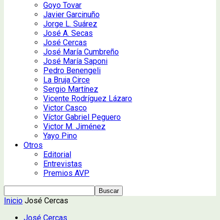
Goyo Tovar
Javier Garcinuño
Jorge L. Suárez
José A. Secas
José Cercas
José María Cumbreño
José María Saponi
Pedro Benengeli
La Bruja Circe
Sergio Martínez
Vicente Rodríguez Lázaro
Victor Casco
Víctor Gabriel Peguero
Victor M. Jiménez
Yayo Pino
Otros
Editorial
Entrevistas
Premios AVP
Inicio
José Cercas
José Cercas