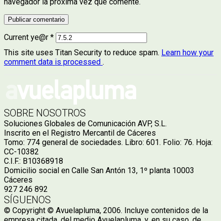
navegador la próxima vez que comente.
Current ye@r
*
This site uses Titan Security to reduce spam.
Learn how your
comment data is processed
.
SOBRE NOSOTROS
Soluciones Globales de Comunicación AVP, S.L.
Inscrito en el Registro Mercantil de Cáceres
Tomo: 774 general de sociedades. Libro: 601. Folio: 76. Hoja:
CC-10382
C.I.F.: B10368918
Domicilio social en Calle San Antón 13, 1º planta 10003
Cáceres
927 246 892
SÍGUENOS
© Copyright © Avuelapluma, 2006. Incluye contenidos de la
empresa citada, del medio Avuelapluma, y, en su caso, de