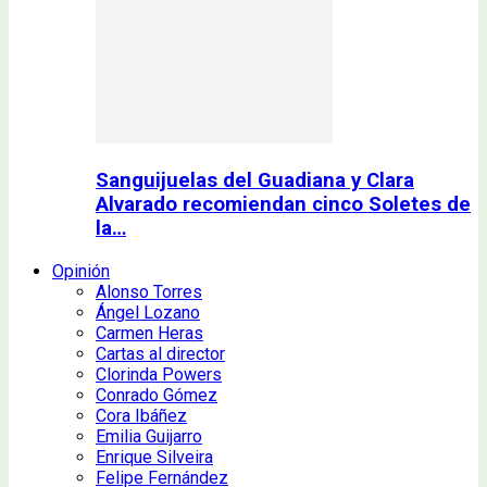
Sanguijuelas del Guadiana y Clara
Alvarado recomiendan cinco Soletes de
la…
Opinión
Alonso Torres
Ángel Lozano
Carmen Heras
Cartas al director
Clorinda Powers
Conrado Gómez
Cora Ibáñez
Emilia Guijarro
Enrique Silveira
Felipe Fernández