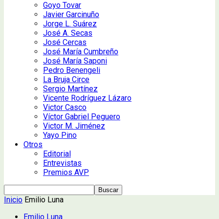
Goyo Tovar
Javier Garcinuño
Jorge L. Suárez
José A. Secas
José Cercas
José María Cumbreño
José María Saponi
Pedro Benengeli
La Bruja Circe
Sergio Martínez
Vicente Rodríguez Lázaro
Victor Casco
Víctor Gabriel Peguero
Victor M. Jiménez
Yayo Pino
Otros
Editorial
Entrevistas
Premios AVP
Inicio
Emilio Luna
Emilio Luna