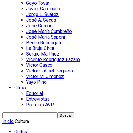
Goyo Tovar
Javier Garcinuño
Jorge L. Suárez
José A. Secas
José Cercas
José María Cumbreño
José María Saponi
Pedro Benengeli
La Bruja Circe
Sergio Martínez
Vicente Rodríguez Lázaro
Victor Casco
Víctor Gabriel Peguero
Victor M. Jiménez
Yayo Pino
Otros
Editorial
Entrevistas
Premios AVP
Inicio
Cultura
Cultura