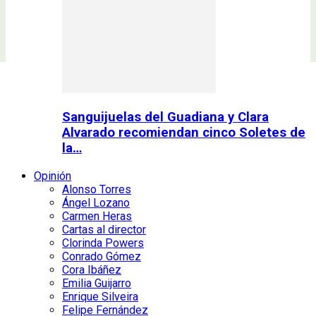
Sanguijuelas del Guadiana y Clara
Alvarado recomiendan cinco Soletes de
la…
Opinión
Alonso Torres
Ángel Lozano
Carmen Heras
Cartas al director
Clorinda Powers
Conrado Gómez
Cora Ibáñez
Emilia Guijarro
Enrique Silveira
Felipe Fernández