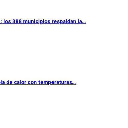
 los 388 municipios respaldan la…
la de calor con temperaturas…