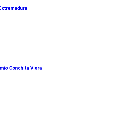
 Extremadura
remio Conchita Viera