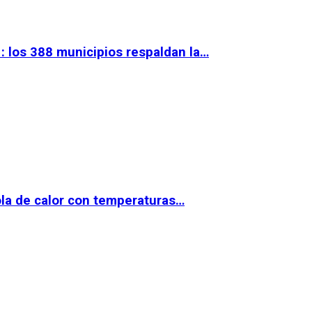
 los 388 municipios respaldan la…
la de calor con temperaturas…