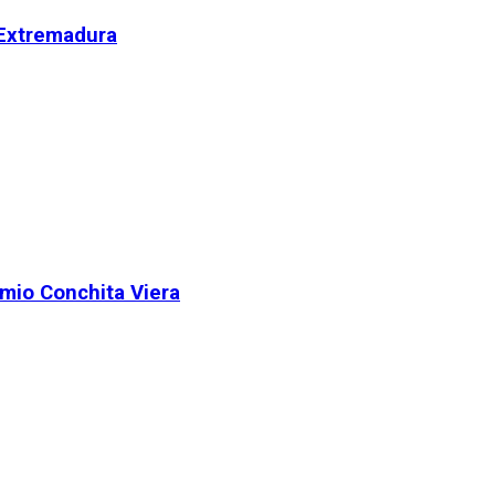
 Extremadura
remio Conchita Viera