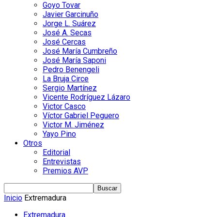
Goyo Tovar
Javier Garcinuño
Jorge L. Suárez
José A. Secas
José Cercas
José María Cumbreño
José María Saponi
Pedro Benengeli
La Bruja Circe
Sergio Martínez
Vicente Rodríguez Lázaro
Victor Casco
Víctor Gabriel Peguero
Victor M. Jiménez
Yayo Pino
Otros
Editorial
Entrevistas
Premios AVP
Inicio
Extremadura
Extremadura