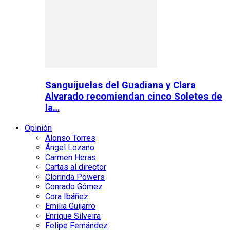
Sanguijuelas del Guadiana y Clara
Alvarado recomiendan cinco Soletes de
la…
Opinión
Alonso Torres
Ángel Lozano
Carmen Heras
Cartas al director
Clorinda Powers
Conrado Gómez
Cora Ibáñez
Emilia Guijarro
Enrique Silveira
Felipe Fernández