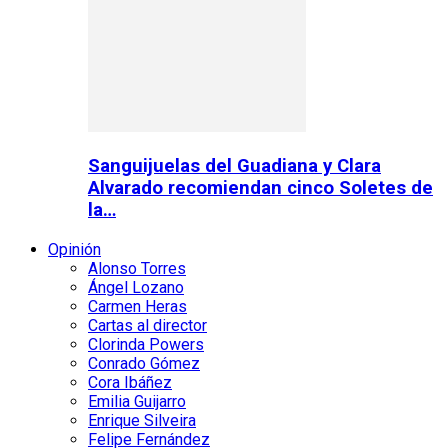
Sanguijuelas del Guadiana y Clara
Alvarado recomiendan cinco Soletes de
la…
Opinión
Alonso Torres
Ángel Lozano
Carmen Heras
Cartas al director
Clorinda Powers
Conrado Gómez
Cora Ibáñez
Emilia Guijarro
Enrique Silveira
Felipe Fernández