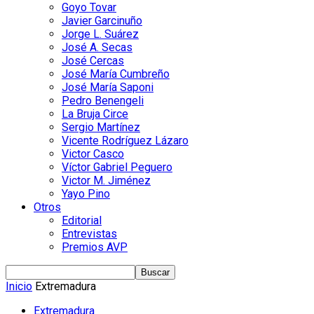
Goyo Tovar
Javier Garcinuño
Jorge L. Suárez
José A. Secas
José Cercas
José María Cumbreño
José María Saponi
Pedro Benengeli
La Bruja Circe
Sergio Martínez
Vicente Rodríguez Lázaro
Victor Casco
Víctor Gabriel Peguero
Victor M. Jiménez
Yayo Pino
Otros
Editorial
Entrevistas
Premios AVP
Inicio
Extremadura
Extremadura