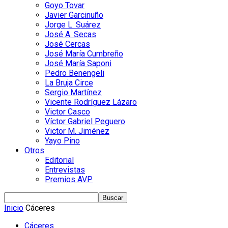
Goyo Tovar
Javier Garcinuño
Jorge L. Suárez
José A. Secas
José Cercas
José María Cumbreño
José María Saponi
Pedro Benengeli
La Bruja Circe
Sergio Martínez
Vicente Rodríguez Lázaro
Victor Casco
Víctor Gabriel Peguero
Victor M. Jiménez
Yayo Pino
Otros
Editorial
Entrevistas
Premios AVP
Inicio
Cáceres
Cáceres