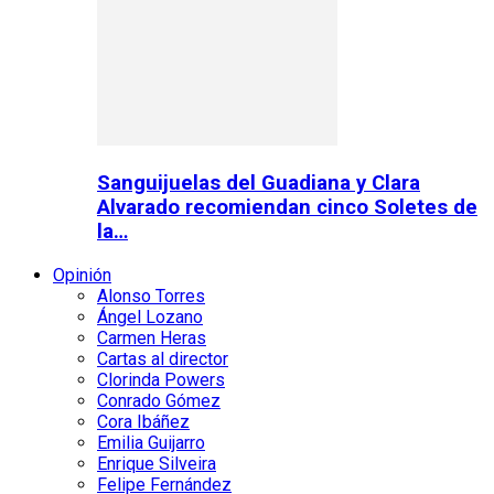
Sanguijuelas del Guadiana y Clara
Alvarado recomiendan cinco Soletes de
la…
Opinión
Alonso Torres
Ángel Lozano
Carmen Heras
Cartas al director
Clorinda Powers
Conrado Gómez
Cora Ibáñez
Emilia Guijarro
Enrique Silveira
Felipe Fernández