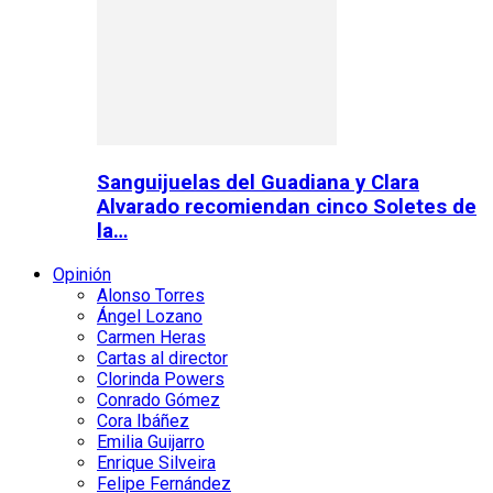
Sanguijuelas del Guadiana y Clara
Alvarado recomiendan cinco Soletes de
la…
Opinión
Alonso Torres
Ángel Lozano
Carmen Heras
Cartas al director
Clorinda Powers
Conrado Gómez
Cora Ibáñez
Emilia Guijarro
Enrique Silveira
Felipe Fernández