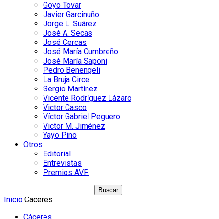
Goyo Tovar
Javier Garcinuño
Jorge L. Suárez
José A. Secas
José Cercas
José María Cumbreño
José María Saponi
Pedro Benengeli
La Bruja Circe
Sergio Martínez
Vicente Rodríguez Lázaro
Victor Casco
Víctor Gabriel Peguero
Victor M. Jiménez
Yayo Pino
Otros
Editorial
Entrevistas
Premios AVP
Inicio
Cáceres
Cáceres