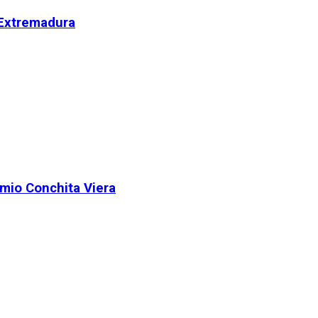
 Extremadura
remio Conchita Viera