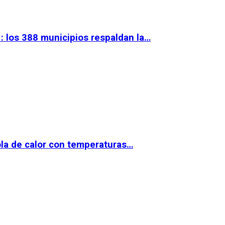
 los 388 municipios respaldan la…
la de calor con temperaturas…