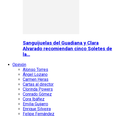
Sanguijuelas del Guadiana y Clara
Alvarado recomiendan cinco Soletes de
la…
Opinión
Alonso Torres
Ángel Lozano
Carmen Heras
Cartas al director
Clorinda Powers
Conrado Gómez
Cora Ibáñez
Emilia Guijarro
Enrique Silveira
Felipe Fernández