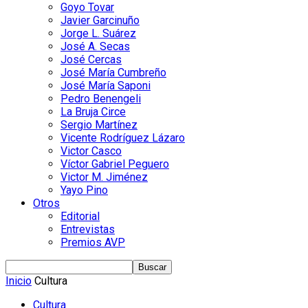
Goyo Tovar
Javier Garcinuño
Jorge L. Suárez
José A. Secas
José Cercas
José María Cumbreño
José María Saponi
Pedro Benengeli
La Bruja Circe
Sergio Martínez
Vicente Rodríguez Lázaro
Victor Casco
Víctor Gabriel Peguero
Victor M. Jiménez
Yayo Pino
Otros
Editorial
Entrevistas
Premios AVP
Inicio
Cultura
Cultura