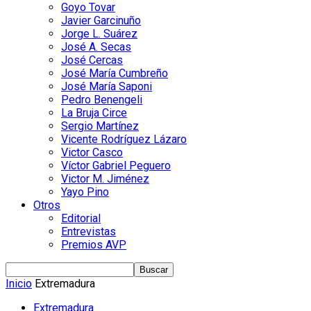
Goyo Tovar
Javier Garcinuño
Jorge L. Suárez
José A. Secas
José Cercas
José María Cumbreño
José María Saponi
Pedro Benengeli
La Bruja Circe
Sergio Martínez
Vicente Rodríguez Lázaro
Victor Casco
Víctor Gabriel Peguero
Victor M. Jiménez
Yayo Pino
Otros
Editorial
Entrevistas
Premios AVP
Inicio
Extremadura
Extremadura