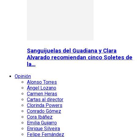
Sanguijuelas del Guadiana y Clara
Alvarado recomiendan cinco Soletes de
la…
Opinión
Alonso Torres
Ángel Lozano
Carmen Heras
Cartas al director
Clorinda Powers
Conrado Gómez
Cora Ibáñez
Emilia Guijarro
Enrique Silveira
Felipe Fernández