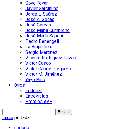
Goyo Tovar
Javier Garcinuño
Jorge L. Suárez
José A. Secas
José Cercas
José María Cumbreño
José María Saponi
Pedro Benengeli
La Bruja Circe
Sergio Martínez
Vicente Rodríguez Lázaro
Victor Casco
Víctor Gabriel Peguero
Victor M. Jiménez
Yayo Pino
Otros
Editorial
Entrevistas
Premios AVP
Inicio
portada
portada