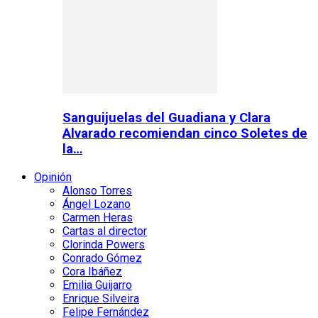
Sanguijuelas del Guadiana y Clara
Alvarado recomiendan cinco Soletes de
la…
Opinión
Alonso Torres
Ángel Lozano
Carmen Heras
Cartas al director
Clorinda Powers
Conrado Gómez
Cora Ibáñez
Emilia Guijarro
Enrique Silveira
Felipe Fernández