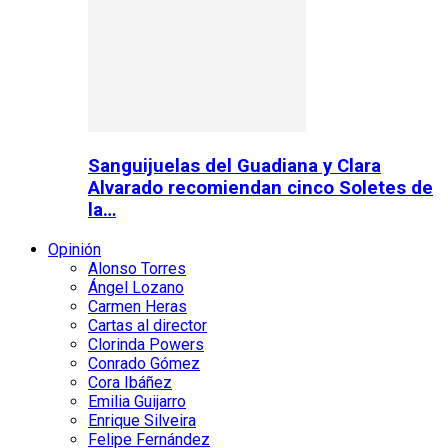
Sanguijuelas del Guadiana y Clara
Alvarado recomiendan cinco Soletes de
la…
Opinión
Alonso Torres
Ángel Lozano
Carmen Heras
Cartas al director
Clorinda Powers
Conrado Gómez
Cora Ibáñez
Emilia Guijarro
Enrique Silveira
Felipe Fernández