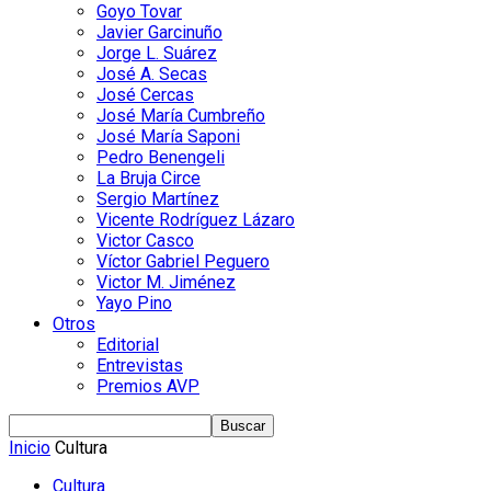
Goyo Tovar
Javier Garcinuño
Jorge L. Suárez
José A. Secas
José Cercas
José María Cumbreño
José María Saponi
Pedro Benengeli
La Bruja Circe
Sergio Martínez
Vicente Rodríguez Lázaro
Victor Casco
Víctor Gabriel Peguero
Victor M. Jiménez
Yayo Pino
Otros
Editorial
Entrevistas
Premios AVP
Inicio
Cultura
Cultura