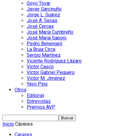
Goyo Tovar
Javier Garcinuño
Jorge L. Suárez
José A. Secas
José Cercas
José María Cumbreño
José María Saponi
Pedro Benengeli
La Bruja Circe
Sergio Martínez
Vicente Rodríguez Lázaro
Victor Casco
Víctor Gabriel Peguero
Victor M. Jiménez
Yayo Pino
Otros
Editorial
Entrevistas
Premios AVP
Inicio
Cáceres
Cáceres