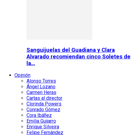
Sanguijuelas del Guadiana y Clara
Alvarado recomiendan cinco Soletes de
la…
Opinión
Alonso Torres
Ángel Lozano
Carmen Heras
Cartas al director
Clorinda Powers
Conrado Gómez
Cora Ibáñez
Emilia Guijarro
Enrique Silveira
Felipe Fernández