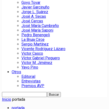
Goyo Tovar
Javier Garcinuño
Jorge L. Suárez
José A. Secas
José Cercas
José María Cumbreño
José María Saponi
Pedro Benengeli
La Bruja Circe
Sergio Martínez
Vicente Rodríguez Lázaro
Victor Casco
Víctor Gabriel Peguero
Victor M. Jiménez
Yayo Pino
Otros
Editorial
Entrevistas
Premios AVP
Inicio
portada
portada