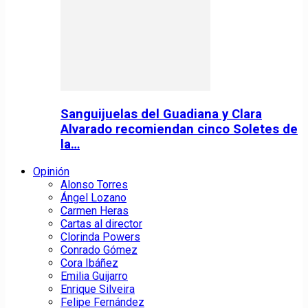
Sanguijuelas del Guadiana y Clara
Alvarado recomiendan cinco Soletes de
la…
Opinión
Alonso Torres
Ángel Lozano
Carmen Heras
Cartas al director
Clorinda Powers
Conrado Gómez
Cora Ibáñez
Emilia Guijarro
Enrique Silveira
Felipe Fernández