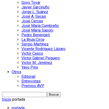
Goyo Tovar
Javier Garcinuño
Jorge L. Suárez
José A. Secas
José Cercas
José María Cumbreño
José María Saponi
Pedro Benengeli
La Bruja Circe
Sergio Martínez
Vicente Rodríguez Lázaro
Victor Casco
Víctor Gabriel Peguero
Victor M. Jiménez
Yayo Pino
Otros
Editorial
Entrevistas
Premios AVP
Inicio
portada
portada