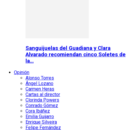
Sanguijuelas del Guadiana y Clara
Alvarado recomiendan cinco Soletes de
la…
Opinión
Alonso Torres
Ángel Lozano
Carmen Heras
Cartas al director
Clorinda Powers
Conrado Gómez
Cora Ibáñez
Emilia Guijarro
Enrique Silveira
Felipe Fernández