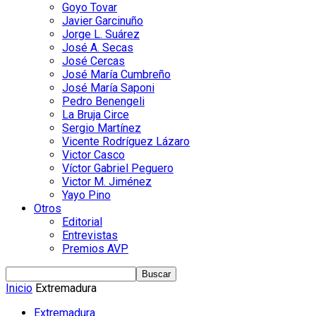
Goyo Tovar
Javier Garcinuño
Jorge L. Suárez
José A. Secas
José Cercas
José María Cumbreño
José María Saponi
Pedro Benengeli
La Bruja Circe
Sergio Martínez
Vicente Rodríguez Lázaro
Victor Casco
Víctor Gabriel Peguero
Victor M. Jiménez
Yayo Pino
Otros
Editorial
Entrevistas
Premios AVP
Inicio
Extremadura
Extremadura