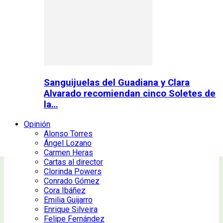
Sanguijuelas del Guadiana y Clara
Alvarado recomiendan cinco Soletes de
la…
Opinión
Alonso Torres
Ángel Lozano
Carmen Heras
Cartas al director
Clorinda Powers
Conrado Gómez
Cora Ibáñez
Emilia Guijarro
Enrique Silveira
Felipe Fernández