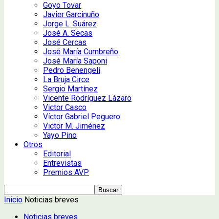
Goyo Tovar
Javier Garcinuño
Jorge L. Suárez
José A. Secas
José Cercas
José María Cumbreño
José María Saponi
Pedro Benengeli
La Bruja Circe
Sergio Martínez
Vicente Rodríguez Lázaro
Victor Casco
Víctor Gabriel Peguero
Victor M. Jiménez
Yayo Pino
Otros
Editorial
Entrevistas
Premios AVP
Inicio
Noticias breves
Noticias breves