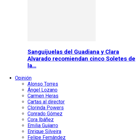
Sanguijuelas del Guadiana y Clara
Alvarado recomiendan cinco Soletes de
la…
Opinión
Alonso Torres
Ángel Lozano
Carmen Heras
Cartas al director
Clorinda Powers
Conrado Gómez
Cora Ibáñez
Emilia Guijarro
Enrique Silveira
Felipe Fernández