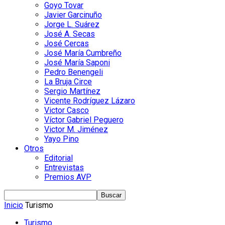
Goyo Tovar
Javier Garcinuño
Jorge L. Suárez
José A. Secas
José Cercas
José María Cumbreño
José María Saponi
Pedro Benengeli
La Bruja Circe
Sergio Martínez
Vicente Rodríguez Lázaro
Victor Casco
Víctor Gabriel Peguero
Victor M. Jiménez
Yayo Pino
Otros
Editorial
Entrevistas
Premios AVP
Inicio
Turismo
Turismo