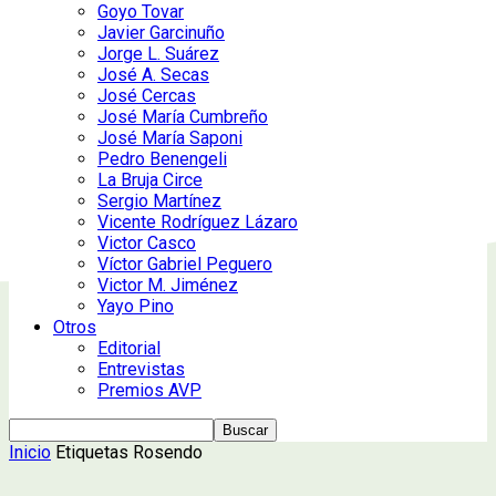
Goyo Tovar
Javier Garcinuño
Jorge L. Suárez
José A. Secas
José Cercas
José María Cumbreño
José María Saponi
Pedro Benengeli
La Bruja Circe
Sergio Martínez
Vicente Rodríguez Lázaro
Victor Casco
Víctor Gabriel Peguero
Victor M. Jiménez
Yayo Pino
Otros
Editorial
Entrevistas
Premios AVP
Inicio
Etiquetas
Rosendo