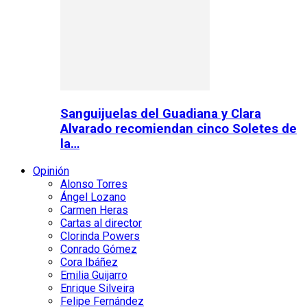
Sanguijuelas del Guadiana y Clara
Alvarado recomiendan cinco Soletes de
la…
Opinión
Alonso Torres
Ángel Lozano
Carmen Heras
Cartas al director
Clorinda Powers
Conrado Gómez
Cora Ibáñez
Emilia Guijarro
Enrique Silveira
Felipe Fernández