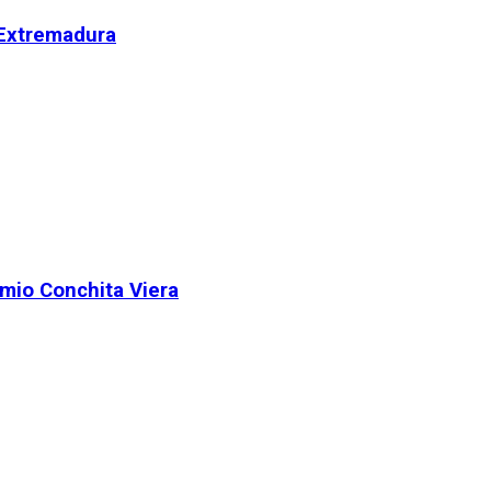
 Extremadura
remio Conchita Viera