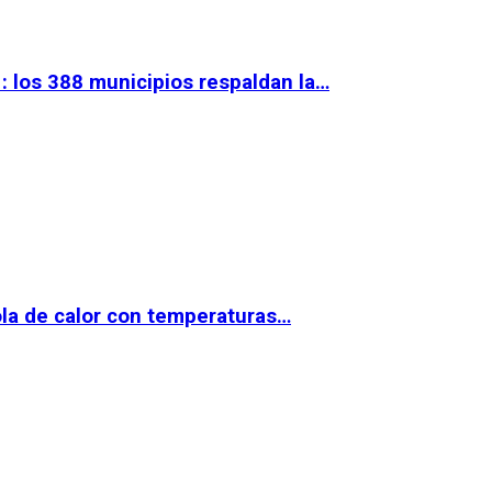
 los 388 municipios respaldan la…
la de calor con temperaturas…